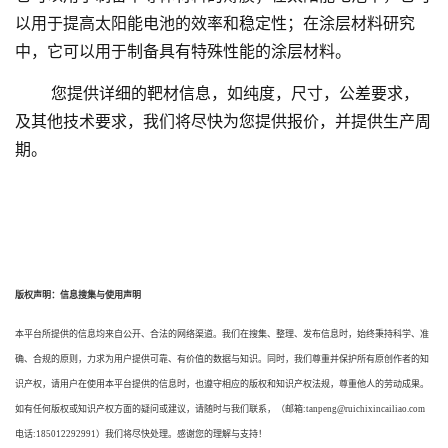
以用于提高太阳能电池的效率和稳定性；在涂层材料研究
中，它可以用于制备具有特殊性能的涂层材料。
您提供详细的靶材信息，如纯度，尺寸，公差要求，
及其他技术要求，我们将尽快为您提供报价，并提供
生产周
期
。
版权声明：信息搜集与使用声明
本平台所提供的信息均来自公开、合法的网络渠道。我们在搜集、整理、发布信息时，始终秉持科学、准
确、合规的原则，力求为用户提供可靠、有价值的数据与知识。同时，我们尊重并保护所有原创作者的知
识产权，请用户在使用本平台提供的信息时，也遵守相应的版权和知识产权法规，尊重他人的劳动成果。
如有任何版权或知识产权方面的疑问或建议，请随时与我们联系，（邮箱:tanpeng@ruichixincailiao.com
电话:185012292991）我们将尽快处理。感谢您的理解与支持！