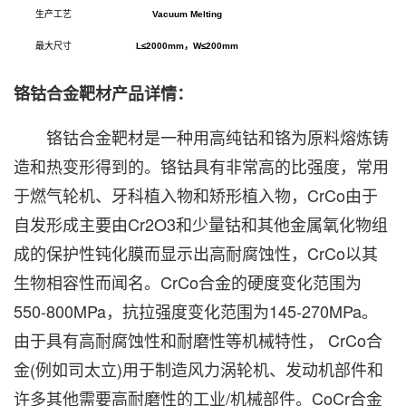
生产工艺
Vacuum Melting
最大尺寸
L
≤2000mm，W≤200mm
铬钴合金靶材产品详情：
铬钴合金靶材
是一种用高纯钴和铬为原料熔炼铸
造和热变形得到的。铬钴具有非常高的比强度，常用
于燃气轮机、牙科植入物和矫形植入物，CrCo由于
自发形成主要由Cr2O3和少量钴和其他金属氧化物组
成的保护性钝化膜而显示出高耐腐蚀性，CrCo以其
生物相容性而闻名。CrCo合金的硬度变化范围为
550-800MPa，抗拉强度变化范围为145-270MPa。
由于具有高耐腐蚀性和耐磨性等机械特性， CrCo合
金(例如司太立)用于制造风力涡轮机、发动机部件和
许多其他需要高耐磨性的工业/机械部件。CoCr合金